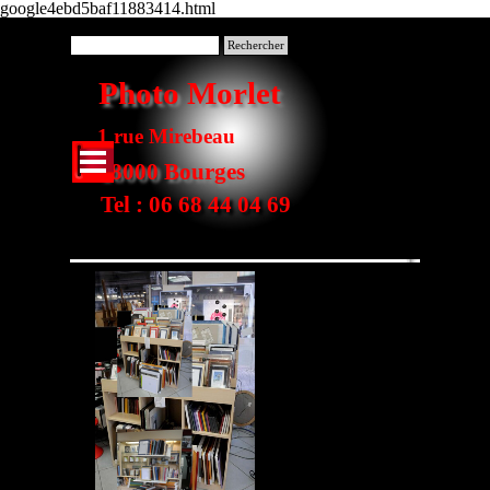
google4ebd5baf11883414.html
Aller au contenu
Rechercher
Photo Morlet
1 rue Mirebeau
Sauter le menu
18000 Bourges
Tel : 06 68 44 04 69