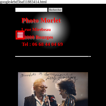
google4ebd5baf11883414.html
Aller au contenu
Rechercher
Photo Morlet
1 rue Mirebeau
Sauter le menu
18000 Bourges
Tel : 06 68 44 04 69
Une dédicace de Serge Gainsbourg pour
Dominique Morlet