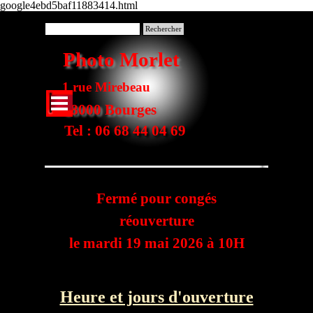
google4ebd5baf11883414.html
Aller au contenu
Rechercher
Photo Morlet
1 rue Mirebeau
Sauter le menu
18000 Bourges
Tel : 06 68 44 04 69
Fermé pour congés
réouverture
le mardi 19 mai 2026 à 10H
Heure et jours d'ouverture