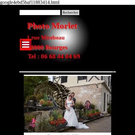
google4ebd5baf11883414.html
Aller au contenu
Rechercher
Photo Morlet
1 rue Mirebeau
Sauter le menu
18000 Bourges
Tel : 06 68 44 04 69